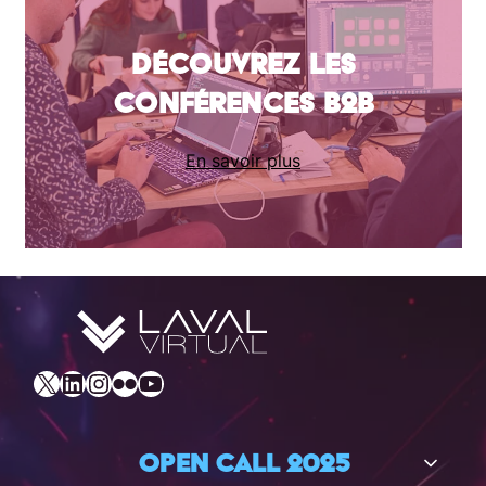
Découvrez les
conférences B2B
En savoir plus
X
LinkedIn
Instagram
Flickr
YouTube
Open call 2025