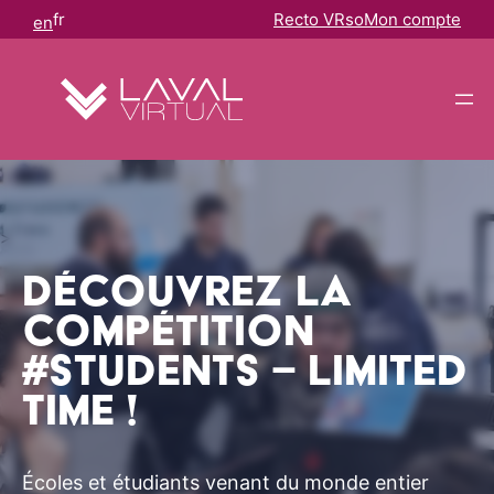
Aller
Panneau de gestion des cookies
fr
Recto VRso
Mon compte
en
au
contenu
>
Découvrez la
compétition
#Students – Limited
Time !
Écoles et étudiants venant du monde entier